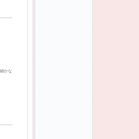
細かな
。