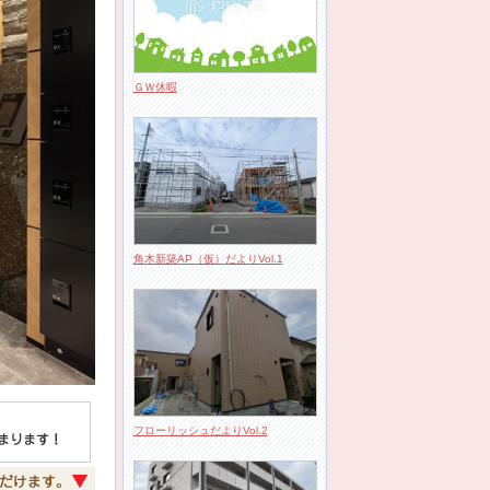
ＧＷ休暇
角木新築AP（仮）だよりVol.1
フローリッシュだよりVol.2