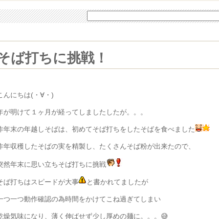
そば打ちに挑戦！
こんにちは(・∀・)
年が明けて１ヶ月が経ってしましたしたが。。。
昨年末の年越しそばは、初めてそば打ちをしたそばを食べました
昨年収穫したそばの実を精製し、たくさんそば粉が出来たので、
突然年末に思い立ちそば打ちに挑戦
そば打ちはスピードが大事
と書かれてましたが
一つ一つ動作確認の為時間をかけてこね過ぎてしまい
乾燥気味になり、薄く伸ばせず少し厚めの麺に。。。😅