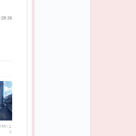
:28:26
スMだよ
り