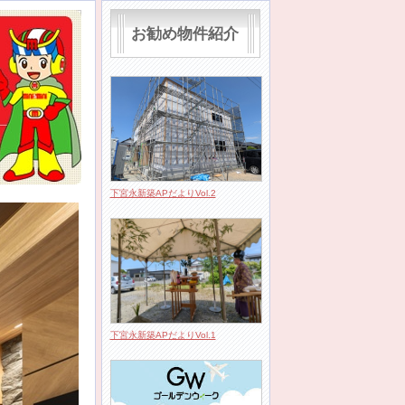
お勧め物件紹介
下宮永新築APだよりVol.2
下宮永新築APだよりVol.1