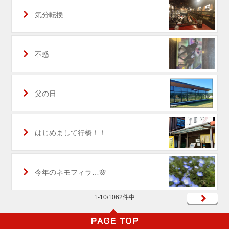
気分転換
不惑
父の日
はじめまして行橋！！
今年のネモフィラ…🌸
1-10/1062件中