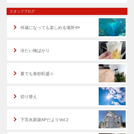
スタッフブログ
何歳になっても楽しめる場所🐟
冷たい物ばかり
夏でも食欲旺盛☆
切り替え
下宮永新築APだよりVol.2